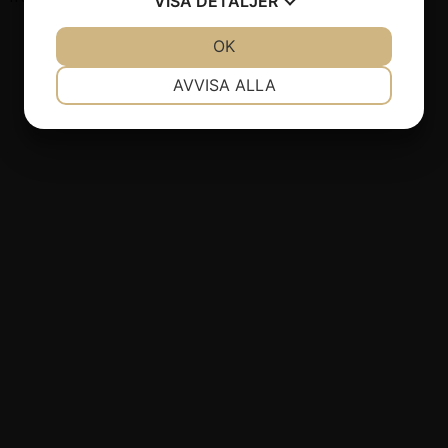
VISA
DETALJER
JA
NEJ
OK
JA
NEJ
NÖDVÄNDIG
INSTÄLLNINGAR
AVVISA ALLA
JA
NEJ
JA
NEJ
MARKNADSFÖRING
STATISTIK